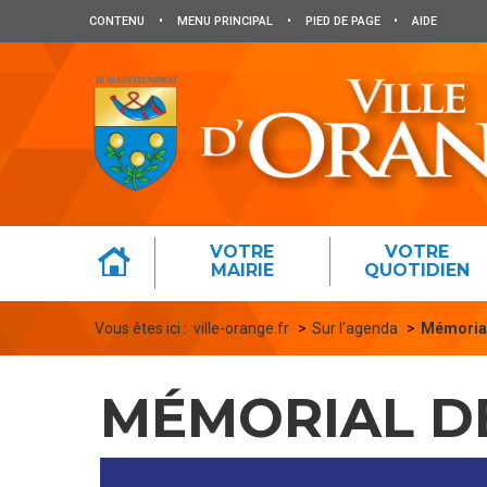
Panneau de gestion des cookies
CONTENU
•
MENU PRINCIPAL
•
PIED DE PAGE
•
AIDE
VOTRE
VOTRE
MAIRIE
QUOTIDIEN
Vous êtes ici :
ville-orange.fr
Sur l’agenda
Mémorial
MÉMORIAL D