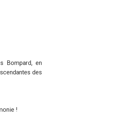
es Bompard, en
escendantes des
monie !