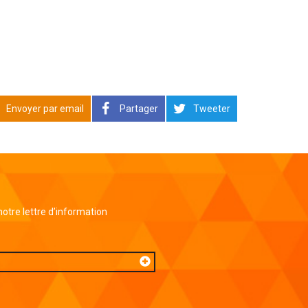
Envoyer par email
Partager
Tweeter
 notre lettre d’information