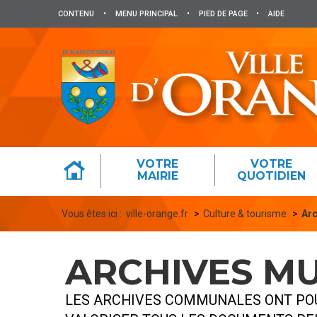
Panneau de gestion des cookies
CONTENU
•
MENU PRINCIPAL
•
PIED DE PAGE
•
AIDE
VOTRE
VOTRE
MAIRIE
QUOTIDIEN
Vous êtes ici :
ville-orange.fr
Culture & tourisme
Arc
ARCHIVES MU
LES ARCHIVES COMMUNALES ONT POU