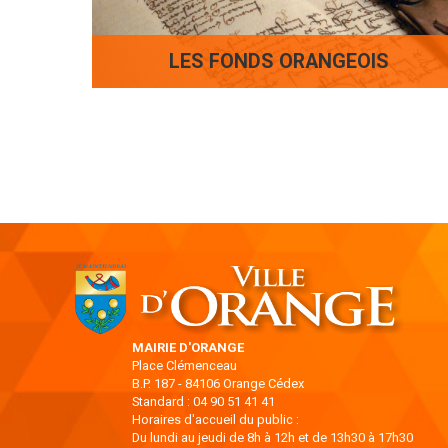
LES FONDS ORANGEOIS
MAIRIE D'ORANGE
Place Clémenceau
B.P. 187 - 84106 Orange Cédex
Standard : 04 90 51 41 41
Horaires d'accueil du public :
Du lundi au jeudi de 8h à 12h et de 13h30 à 17h30