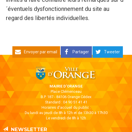
´éventuels dysfonctionnement du site au
regard des libertés individuelles.
Envoyer par email
Partager
Tweeter
MAIRIE D'ORANGE
Place Clémenceau
B.P. 187 - 84106 Orange Cédex
Standard : 04 90 51 41 41
Horaires d'accueil du public :
Du lundi au jeudi de 8h à 12h et de 13h30 à 17h30
Le vendredi de 8h à 12h
NEWSLETTER