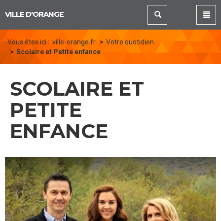
Panneau de gestion des cookies
VILLE D'ORANGE
Vous êtes ici :
ville-orange.fr
Votre quotidien
Scolaire et Petite enfance
SCOLAIRE ET
PETITE
ENFANCE