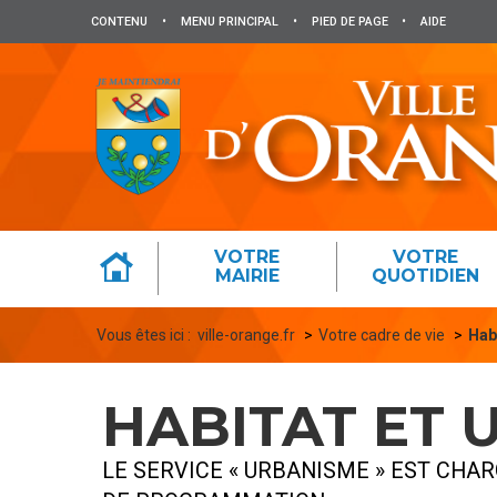
Panneau de gestion des cookies
CONTENU
•
MENU PRINCIPAL
•
PIED DE PAGE
•
AIDE
VOTRE
VOTRE
MAIRIE
QUOTIDIEN
Vous êtes ici :
ville-orange.fr
Votre cadre de vie
Hab
HABITAT ET 
LE SERVICE « URBANISME » EST CHA