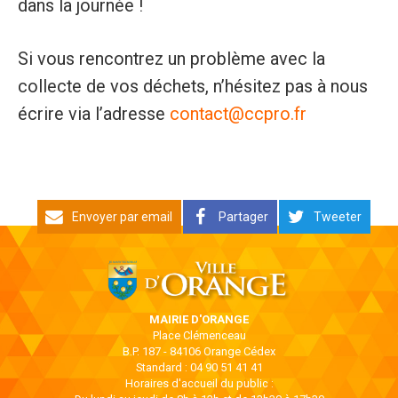
dans la journée !
Si vous rencontrez un problème avec la
collecte de vos déchets, n’hésitez pas à nous
écrire via l’adresse
contact@ccpro.fr
Envoyer par email
Partager
Tweeter
MAIRIE D'ORANGE
Place Clémenceau
B.P. 187 - 84106 Orange Cédex
Standard : 04 90 51 41 41
Horaires d'accueil du public :