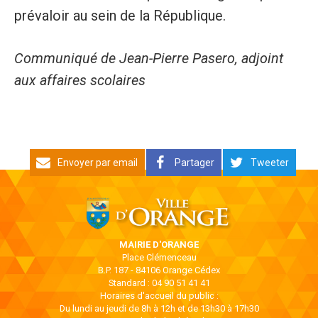
prévaloir au sein de la République.
Communiqué de Jean-Pierre Pasero, adjoint
aux affaires scolaires
Envoyer par email
Partager
Tweeter
MAIRIE D'ORANGE
Place Clémenceau
B.P. 187 - 84106 Orange Cédex
Standard : 04 90 51 41 41
Horaires d'accueil du public :
Du lundi au jeudi de 8h à 12h et de 13h30 à 17h30