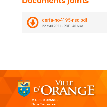
Documents joints
cerfa-no4195-nsd.pdf
22 avril 2021
-
PDF
-
46.6 ko
MAIRIE D'ORANGE
Place Clémenceau