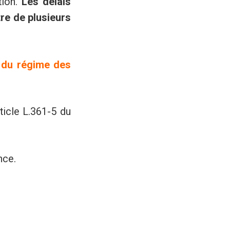
ion.
Les délais
tre de plusieurs
r du régime des
ticle L.361-5 du
nce.