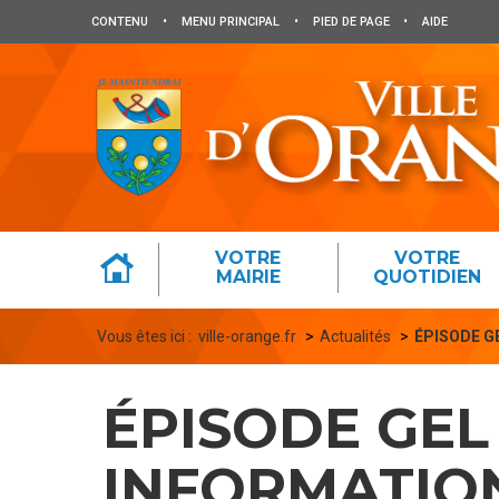
Panneau de gestion des cookies
CONTENU
•
MENU PRINCIPAL
•
PIED DE PAGE
•
AIDE
VOTRE
VOTRE
MAIRIE
QUOTIDIEN
Vous êtes ici :
ville-orange.fr
Actualités
ÉPISODE G
ÉPISODE GEL 
INFORMATION