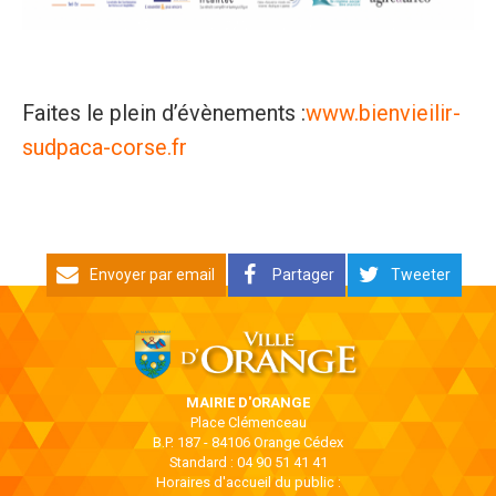
Faites le plein d’évènements :
www.bienvieilir-
sudpaca-corse.fr
Envoyer par email
Partager
Tweeter
MAIRIE D'ORANGE
Place Clémenceau
B.P. 187 - 84106 Orange Cédex
Standard : 04 90 51 41 41
Horaires d'accueil du public :