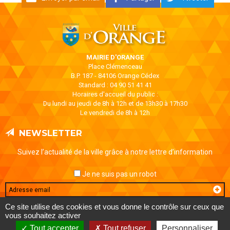
MAIRIE D'ORANGE
Place Clémenceau
B.P. 187 - 84106 Orange Cédex
Standard : 04 90 51 41 41
Horaires d'accueil du public :
Du lundi au jeudi de 8h à 12h et de 13h30 à 17h30
Le vendredi de 8h à 12h
NEWSLETTER
Suivez l’actualité de la ville grâce à notre lettre d’information
Je ne suis pas un robot
Email
Ce site utilise des cookies et vous donne le contrôle sur ceux que
vous souhaitez activer
MENTIONS LÉGALES
DONNÉES PERSONNELLES
CONTACT
Tout accepter
Tout refuser
Personnaliser