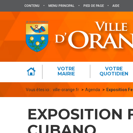
Panneau de gestion des cookies
CONTENU
•
MENU PRINCIPAL
•
PIED DE PAGE
•
AIDE
VOTRE
VOTRE
MAIRIE
QUOTIDIEN
Vous êtes ici :
ville-orange.fr
Agenda
Exposition Fe
EXPOSITION 
CUBANO