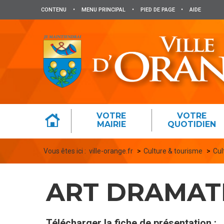
Panneau de gestion des cookies
CONTENU
•
MENU PRINCIPAL
•
PIED DE PAGE
•
AIDE
VOTRE
VOTRE
MAIRIE
QUOTIDIEN
Vous êtes ici :
ville-orange.fr
Culture & tourisme
Cul
ART DRAMAT
Télécharger la fiche de présentation :