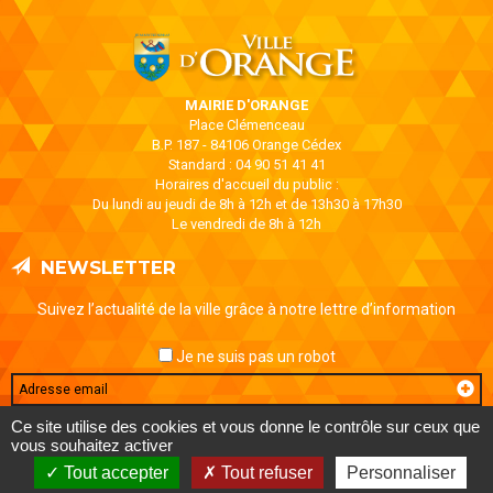
MAIRIE D'ORANGE
Place Clémenceau
B.P. 187 - 84106 Orange Cédex
Standard : 04 90 51 41 41
Horaires d'accueil du public :
Du lundi au jeudi de 8h à 12h et de 13h30 à 17h30
Le vendredi de 8h à 12h
NEWSLETTER
Suivez l’actualité de la ville grâce à notre lettre d’information
Je ne suis pas un robot
Email
Ce site utilise des cookies et vous donne le contrôle sur ceux que
vous souhaitez activer
MENTIONS LÉGALES
DONNÉES PERSONNELLES
CONTACT
Tout accepter
Tout refuser
Personnaliser
AIDE ET ACCESSIBILITÉ
PLAN DE SITE