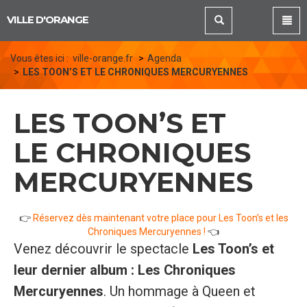
Panneau de gestion des cookies
VILLE D'ORANGE
Vous êtes ici :
ville-orange.fr
Agenda
LES TOON’S ET LE CHRONIQUES MERCURYENNES
LES TOON’S ET
LE CHRONIQUES
MERCURYENNES
👉
Réservez dès maintenant votre place pour Les Toon’s et les
Chroniques Mercuryennes !
👈
Venez découvrir le spectacle
Les Toon’s et
leur dernier album : Les Chroniques
Mercuryennes
. Un hommage à Queen et