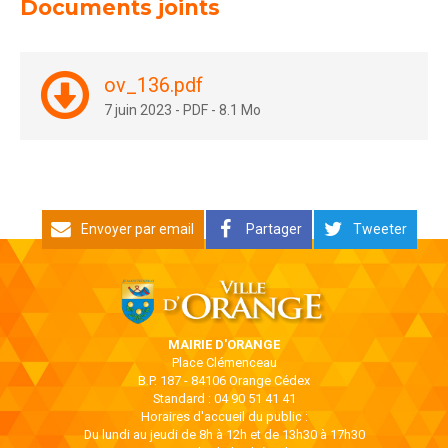
Documents joints
ov_136.pdf
7 juin 2023
-
PDF
-
8.1 Mo
Envoyer par email
Partager
Tweeter
MAIRIE D'ORANGE
Place Clémenceau
B.P. 187 - 84106 Orange Cédex
Standard : 04 90 51 41 41
Horaires d'accueil du public :
Du lundi au jeudi de 8h à 12h et de 13h30 à 17h30