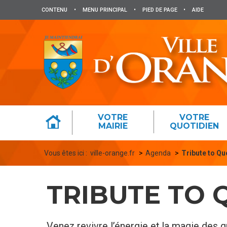
Panneau de gestion des cookies
CONTENU
•
MENU PRINCIPAL
•
PIED DE PAGE
•
AIDE
VOTRE
VOTRE
MAIRIE
QUOTIDIEN
Vous êtes ici :
ville-orange.fr
Agenda
Tribute to Q
TRIBUTE TO 
Venez revivre l’énergie et la magie des 