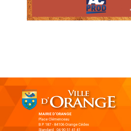
MAIRIE D'ORANGE
Place Clémenceau
B.P. 187 - 84106 Orange Cédex
Standard : 04 90 51 41 41