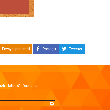
Envoyer par email
Partager
Tweeter
 notre lettre d’information