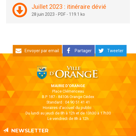
Juillet 2023 : itinéraire dévié
28 juin 2023
-
PDF
-
119.1 ko
Envoyer par email
Partager
Tweeter
MAIRIE D'ORANGE
Place Clémenceau
B.P. 187 - 84106 Orange Cédex
Standard : 04 90 51 41 41
Horaires d'accueil du public :
Du lundi au jeudi de 8h à 12h et de 13h30 à 17h30
Le vendredi de 8h à 12h
NEWSLETTER