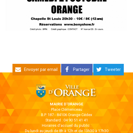
Envoyer par email
Partager
Tweeter
MAIRIE D'ORANGE
Place Clémenceau
B.P. 187 - 84106 Orange Cédex
Standard : 04 90 51 41 41
Horaires d'accueil du public :
Du lundi au jeudi de 8h à 12h et de 13h30 à 17h30