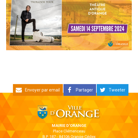
Envoyer par email
Partager
Tweeter
MAIRIE D'ORANGE
Place Clémenceau
B.P. 187 - 84106 Orange Cédex