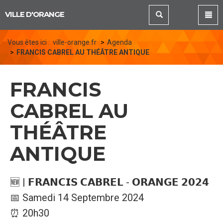
Panneau de gestion des cookies
VILLE D'ORANGE
Vous êtes ici :
ville-orange.fr
Agenda
FRANCIS CABREL AU THÉÂTRE ANTIQUE
FRANCIS
CABREL AU
THÉÂTRE
ANTIQUE
🆕 | 𝗙𝗥𝗔𝗡𝗖𝗜𝗦 𝗖𝗔𝗕𝗥𝗘𝗟 - 𝗢𝗥𝗔𝗡𝗚𝗘 𝟮𝟬𝟮𝟰
📅 Samedi 14 Septembre 2024
⏰ 20h30