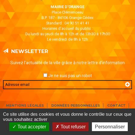
MAIRIE D'ORANGE
Place Clémenceau
B.P. 187 - 84106 Orange Cédex
Standard : 04 90 51 41 41
Horaires d'accueil du public :
Du lundi au jeudi de 8h à 12h et de 13h30 à 17h30
Le vendredi de 8h à 12h
NEWSLETTER
Suivez l’actualité de la ville grâce à notre lettre d’information
Je ne suis pas un robot
Email
MENTIONS LÉGALES
DONNÉES PERSONNELLES
CONTACT
AIDE ET ACCESSIBILITÉ
PLAN DE SITE
Ce site utilise des cookies et vous donne le contrôle sur ceux que
vous souhaitez activer
Tout accepter
Tout refuser
Personnaliser