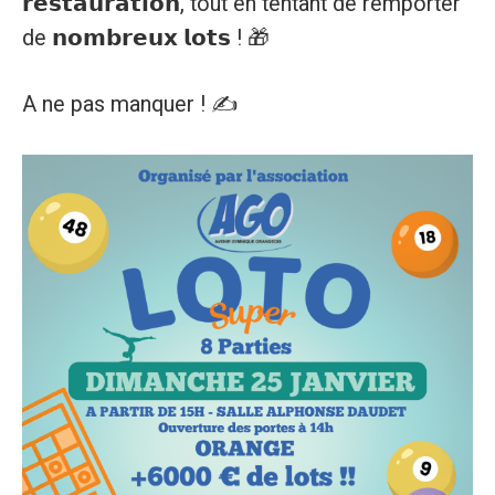
𝗿𝗲𝘀𝘁𝗮𝘂𝗿𝗮𝘁𝗶𝗼𝗻, tout en tentant de remporter
de 𝗻𝗼𝗺𝗯𝗿𝗲𝘂𝘅 𝗹𝗼𝘁𝘀 ! 🎁
A ne pas manquer ! ✍️