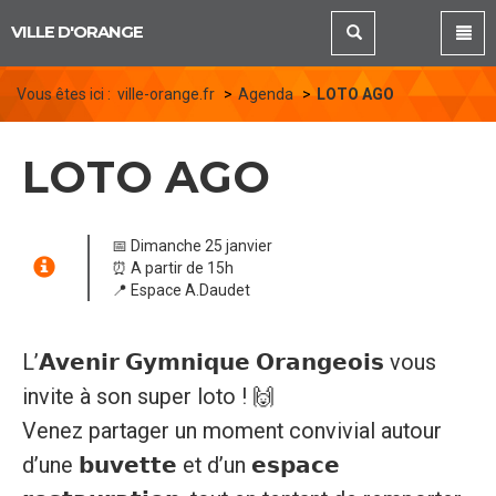
Panneau de gestion des cookies
VILLE D'ORANGE
Vous êtes ici :
ville-orange.fr
Agenda
LOTO AGO
LOTO AGO
📅 Dimanche 25 janvier
⏰ A partir de 15h
📍 Espace A.Daudet
L’𝗔𝘃𝗲𝗻𝗶𝗿 𝗚𝘆𝗺𝗻𝗶𝗾𝘂𝗲 𝗢𝗿𝗮𝗻𝗴𝗲𝗼𝗶𝘀 vous
invite à son super loto ! 🙌
Venez partager un moment convivial autour
d’une 𝗯𝘂𝘃𝗲𝘁𝘁𝗲 et d’un 𝗲𝘀𝗽𝗮𝗰𝗲