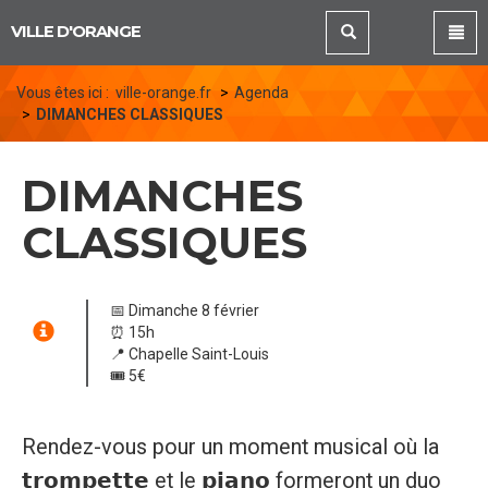
Panneau de gestion des cookies
VILLE D'ORANGE
Vous êtes ici :
ville-orange.fr
Agenda
DIMANCHES CLASSIQUES
DIMANCHES
CLASSIQUES
📅 Dimanche 8 février
⏰ 15h
📍 Chapelle Saint-Louis
🎟️ 5€
Rendez-vous pour un moment musical où la
𝘁𝗿𝗼𝗺𝗽𝗲𝘁𝘁𝗲 et le 𝗽𝗶𝗮𝗻𝗼 formeront un duo