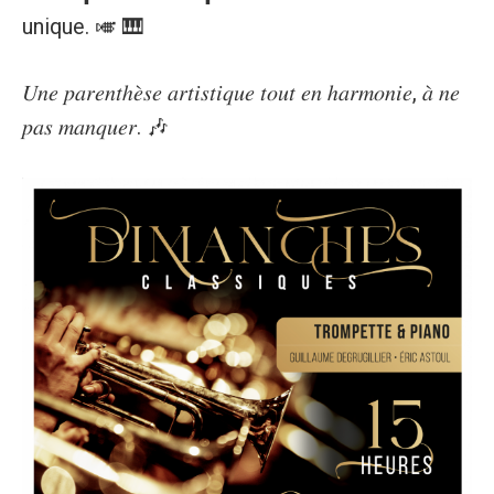
unique. 🎺 🎹
𝑈𝑛𝑒 𝑝𝑎𝑟𝑒𝑛𝑡ℎ𝑒̀𝑠𝑒 𝑎𝑟𝑡𝑖𝑠𝑡𝑖𝑞𝑢𝑒 𝑡𝑜𝑢𝑡 𝑒𝑛 ℎ𝑎𝑟𝑚𝑜𝑛𝑖𝑒, 𝑎̀ 𝑛𝑒
𝑝𝑎𝑠 𝑚𝑎𝑛𝑞𝑢𝑒𝑟. 🎶