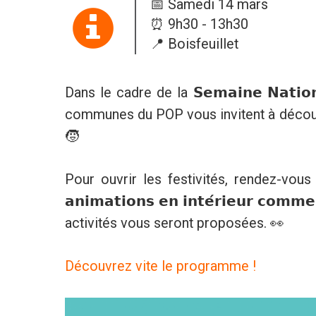
📅 Samedi 14 mars
⏰ 9h30 - 13h30
📍 Boisfeuillet
Dans le cadre de la 𝗦𝗲𝗺𝗮𝗶𝗻𝗲 𝗡𝗮𝘁𝗶𝗼𝗻
communes du POP vous invitent à découvrir un
🧒
Pour ouvrir les festivités, rendez-vous le
𝗮𝗻𝗶𝗺𝗮𝘁𝗶𝗼𝗻𝘀 𝗲𝗻 𝗶𝗻𝘁𝗲́𝗿𝗶𝗲𝘂𝗿 𝗰
activités vous seront proposées. 👀
Découvrez vite le programme !