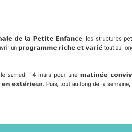
𝗮𝗹𝗲 𝗱𝗲 𝗹𝗮 𝗣𝗲𝘁𝗶𝘁𝗲 𝗘𝗻𝗳𝗮𝗻𝗰𝗲, les structures
 𝗽𝗿𝗼𝗴𝗿𝗮𝗺𝗺𝗲 𝗿𝗶𝗰𝗵𝗲 𝗲𝘁 𝘃𝗮𝗿𝗶𝗲́ tout au l
 samedi 14 mars pour une 𝗺𝗮𝘁𝗶𝗻𝗲́𝗲 𝗰𝗼𝗻𝘃𝗶𝘃
𝗺𝗺𝗲 𝗲𝗻 𝗲𝘅𝘁𝗲́𝗿𝗶𝗲𝘂𝗿. Puis, tout au long de la se