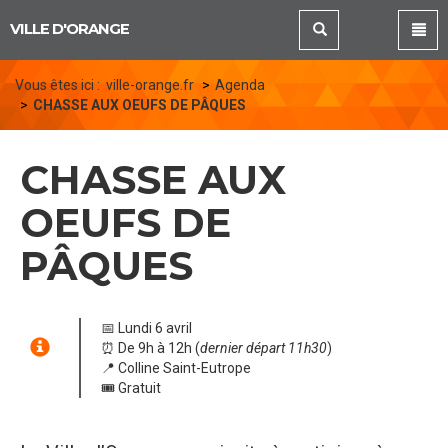
Panneau de gestion des cookies
VILLE D'ORANGE
Vous êtes ici :
ville-orange.fr
Agenda
CHASSE AUX OEUFS DE PÂQUES
CHASSE AUX
OEUFS DE
PÂQUES
📅 Lundi 6 avril
⏰ De 9h à 12h (
dernier départ 11h30
)
📍 Colline Saint-Eutrope
🎟️ Gratuit