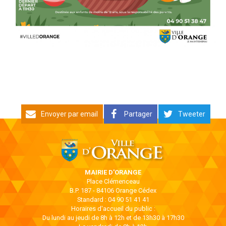
Envoyer par email
Partager
Tweeter
MAIRIE D'ORANGE
Place Clémenceau
B.P. 187 - 84106 Orange Cédex
Standard : 04 90 51 41 41
Horaires d'accueil du public :
Du lundi au jeudi de 8h à 12h et de 13h30 à 17h30