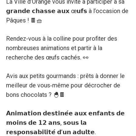
La Ville d’Orange vous invite à participer à sa
𝗴𝗿𝗮𝗻𝗱𝗲 𝗰𝗵𝗮𝘀𝘀𝗲 𝗮𝘂𝘅 œ𝘂𝗳𝘀 à l’occasion de
Pâques ! 🍫🧺
Rendez-vous à la colline pour profiter des
nombreuses animations et partir à la
recherche des œufs cachés. 👀
Avis aux petits gourmands : prêts à donner le
meilleur de vous‑même pour décrocher de
bons chocolats ? 🐣🍫
𝗔𝗻𝗶𝗺𝗮𝘁𝗶𝗼𝗻 𝗱𝗲𝘀𝘁𝗶𝗻𝗲́𝗲 𝗮𝘂𝘅 𝗲𝗻𝗳𝗮𝗻𝘁𝘀 𝗱𝗲
𝗺𝗼𝗶𝗻𝘀 𝗱𝗲 𝟭𝟮 𝗮𝗻𝘀, 𝘀𝗼𝘂𝘀 𝗹𝗮
𝗿𝗲𝘀𝗽𝗼𝗻𝘀𝗮𝗯𝗶𝗹𝗶𝘁𝗲́ 𝗱’𝘂𝗻 𝗮𝗱𝘂𝗹𝘁𝗲.