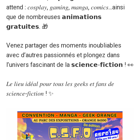
attend : 𝑐𝑜𝑠𝑝𝑙𝑎𝑦, 𝑔𝑎𝑚𝑖𝑛𝑔, 𝑚𝑎𝑛𝑔𝑎, 𝑐𝑜𝑚𝑖𝑐𝑠…ainsi
que de nombreuses 𝗮𝗻𝗶𝗺𝗮𝘁𝗶𝗼𝗻𝘀
𝗴𝗿𝗮𝘁𝘂𝗶𝘁𝗲𝘀. 🎁
Venez partager des moments inoubliables
avec d’autres passionnés et plongez dans
l’univers fascinant de la 𝘀𝗰𝗶𝗲𝗻𝗰𝗲-𝗳𝗶𝗰𝘁𝗶𝗼𝗻 ! 👀
𝐿𝑒 𝑙𝑖𝑒𝑢 𝑖𝑑𝑒́𝑎𝑙 𝑝𝑜𝑢𝑟 𝑡𝑜𝑢𝑠 𝑙𝑒𝑠 𝑔𝑒𝑒𝑘𝑠 𝑒𝑡 𝑓𝑎𝑛𝑠 𝑑𝑒
𝑠𝑐𝑖𝑒𝑛𝑐𝑒-𝑓𝑖𝑐𝑡𝑖𝑜𝑛 ! ✨