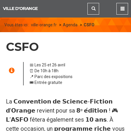
Panneau de gestion des cookies
VILLE D'ORANGE
Vous êtes ici :
ville-orange.fr
Agenda
CSFO
CSFO
📅 Les 25 et 26 avril
⏰ De 10h à 18h
📍 Parc des expositions
🎟️ Entrée gratuite
La 𝗖𝗼𝗻𝘃𝗲𝗻𝘁𝗶𝗼𝗻 𝗱𝗲 𝗦𝗰𝗶𝗲𝗻𝗰𝗲-𝗙𝗶𝗰𝘁𝗶𝗼𝗻
𝗱’𝗢𝗿𝗮𝗻𝗴𝗲 revient pour sa 𝟴ᵉ 𝗲́𝗱𝗶𝘁𝗶𝗼𝗻 ! 🎮
𝗟’𝗔𝗦𝗙𝗢 fêtera également ses 𝟭𝟬 𝗮𝗻𝘀. À
cette occasion, un 𝗽𝗿𝗼𝗴𝗿𝗮𝗺𝗺𝗲 𝗿𝗶𝗰𝗵𝗲 vous