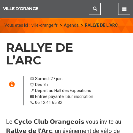
Panneau de gestion des cookies
VILLE D'ORANGE
Vous êtes ici :
ville-orange.fr
Agenda
RALLYE DE L’ARC
RALLYE DE
L’ARC
📅 Samedi 27 juin
⏰ Dès 7h
📍 Départ au Hall des Expositions
🎟️ Entrée payante l Sur inscription
📞 06 12 41 65 82
Le 𝗖𝘆𝗰𝗹𝗼 𝗖𝗹𝘂𝗯 𝗢𝗿𝗮𝗻𝗴𝗲𝗼𝗶𝘀 vous invite au
𝗥𝗮𝗹𝗹𝘆𝗲 𝗱𝗲 𝗹’𝗔𝗿𝗰, un événement de vélo de