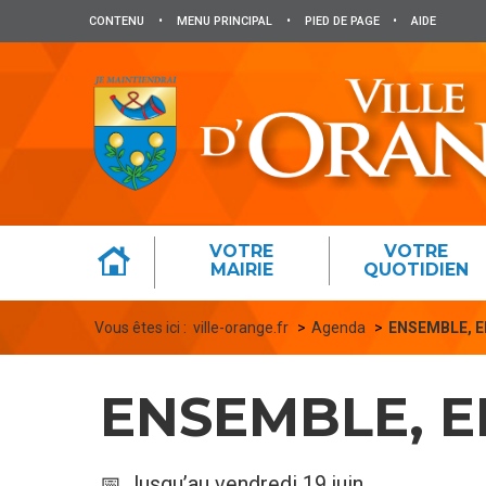
Panneau de gestion des cookies
CONTENU
•
MENU PRINCIPAL
•
PIED DE PAGE
•
AIDE
VOTRE
VOTRE
MAIRIE
QUOTIDIEN
Vous êtes ici :
ville-orange.fr
Agenda
ENSEMBLE, E
ENSEMBLE, E
📅 Jusqu’au vendredi 19 juin