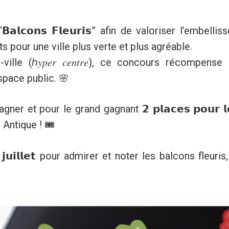
𝗹𝗰𝗼𝗻𝘀 𝗙𝗹𝗲𝘂𝗿𝗶𝘀” afin de valoriser l’embell
s pour une ville plus verte et plus agréable.
lle (ℎ𝑦𝑝𝑒𝑟 𝑐𝑒𝑛𝑡𝑟𝑒), ce concours récompense
space public. 🌸
à gagner et pour le grand gagnant 𝟮 𝗽𝗹𝗮𝗰𝗲𝘀 𝗽𝗼𝘂𝗿 𝗹𝗲
e Antique ! 🎟️
𝗶 𝟮𝟰 𝗷𝘂𝗶𝗹𝗹𝗲𝘁 pour admirer et noter les balcons fleu