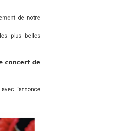
issement de notre
 les plus belles
 𝗰𝗼𝗻𝗰𝗲𝗿𝘁 𝗱𝗲
ris, avec l’annonce