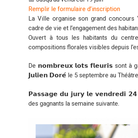
Remplir le formulaire d’inscription
La Ville organise son grand concours “𝗕𝗮
cadre de vie et l’engagement des habitant
Ouvert à tous les habitants du centre-vi
compositions florales visibles depuis l’e
De 𝗻𝗼𝗺𝗯𝗿𝗲𝘂𝘅 𝗹𝗼𝘁𝘀 𝗳𝗹𝗲𝘂𝗿𝗶𝘀 sont 
𝗝𝘂𝗹𝗶𝗲𝗻 𝗗𝗼𝗿𝗲́ le 5 septembre au Théâtr
𝗣𝗮𝘀𝘀𝗮𝗴𝗲 𝗱𝘂 𝗷𝘂𝗿𝘆 𝗹𝗲 𝘃𝗲𝗻𝗱𝗿𝗲𝗱
des gagnants la semaine suivante.