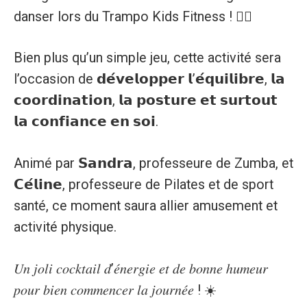
danser lors du Trampo Kids Fitness ! 🤸‍♀️
Bien plus qu’un simple jeu, cette activité sera
l’occasion de 𝗱𝗲́𝘃𝗲𝗹𝗼𝗽𝗽𝗲𝗿 𝗹’𝗲́𝗾𝘂𝗶𝗹𝗶𝗯𝗿𝗲, 𝗹𝗮
𝗰𝗼𝗼𝗿𝗱𝗶𝗻𝗮𝘁𝗶𝗼𝗻, 𝗹𝗮 𝗽𝗼𝘀𝘁𝘂𝗿𝗲 𝗲𝘁 𝘀𝘂𝗿𝘁𝗼𝘂𝘁
𝗹𝗮 𝗰𝗼𝗻𝗳𝗶𝗮𝗻𝗰𝗲 𝗲𝗻 𝘀𝗼𝗶.
Animé par 𝗦𝗮𝗻𝗱𝗿𝗮, professeure de Zumba, et
𝗖𝗲́𝗹𝗶𝗻𝗲, professeure de Pilates et de sport
santé, ce moment saura allier amusement et
activité physique.
𝑈𝑛 𝑗𝑜𝑙𝑖 𝑐𝑜𝑐𝑘𝑡𝑎𝑖𝑙 𝑑’𝑒́𝑛𝑒𝑟𝑔𝑖𝑒 𝑒𝑡 𝑑𝑒 𝑏𝑜𝑛𝑛𝑒 ℎ𝑢𝑚𝑒𝑢𝑟
𝑝𝑜𝑢𝑟 𝑏𝑖𝑒𝑛 𝑐𝑜𝑚𝑚𝑒𝑛𝑐𝑒𝑟 𝑙𝑎 𝑗𝑜𝑢𝑟𝑛𝑒́𝑒 ! ☀️