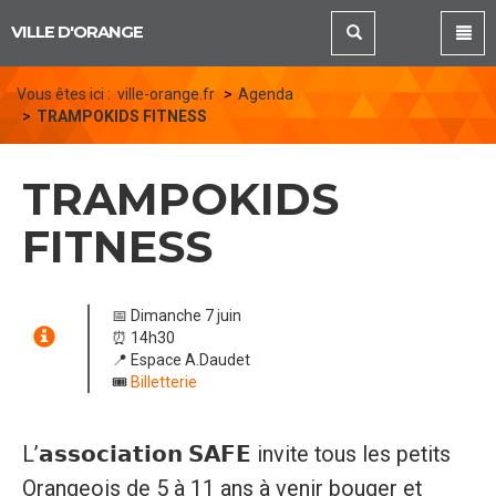
Panneau de gestion des cookies
VILLE D'ORANGE
Vous êtes ici :
ville-orange.fr
Agenda
TRAMPOKIDS FITNESS
TRAMPOKIDS
FITNESS
📅 Dimanche 7 juin
⏰ 14h30
📍 Espace A.Daudet
🎟️
Billetterie
L’𝗮𝘀𝘀𝗼𝗰𝗶𝗮𝘁𝗶𝗼𝗻 𝗦𝗔𝗙𝗘 invite tous les petits
Orangeois de 5 à 11 ans à venir bouger et