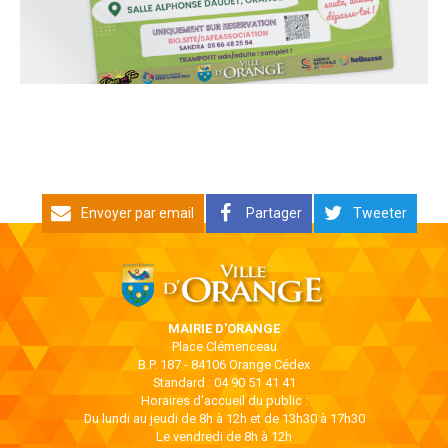
Envoyer par email
Partager
Tweeter
MAIRIE D'ORANGE
Place Clémenceau
B.P. 187 - 84106 Orange Cédex
Standard : 04 90 51 41 41
Horaires d'accueil du public :
Du lundi au jeudi de 8h à 12h et de 13h30 à 17h30
Le vendredi de 8h à 12h