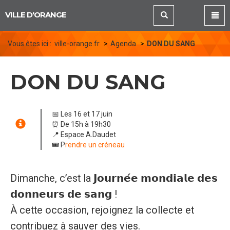
Panneau de gestion des cookies
VILLE D'ORANGE
Vous êtes ici :
ville-orange.fr
Agenda
DON DU SANG
DON DU SANG
📅 Les 16 et 17 juin
⏰ De 15h à 19h30
📍 Espace A.Daudet
🎟️ P
rendre un créneau
Dimanche, c’est la 𝗝𝗼𝘂𝗿𝗻𝗲́𝗲 𝗺𝗼𝗻𝗱𝗶𝗮𝗹𝗲 𝗱𝗲𝘀
𝗱𝗼𝗻𝗻𝗲𝘂𝗿𝘀 𝗱𝗲 𝘀𝗮𝗻𝗴 !
À cette occasion, rejoignez la collecte et
contribuez à sauver des vies.