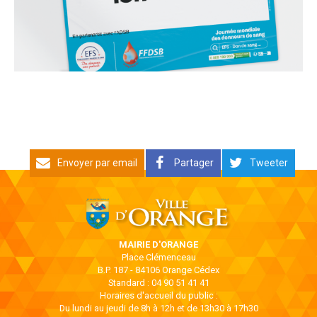
Envoyer par email
Partager
Tweeter
MAIRIE D'ORANGE
Place Clémenceau
B.P. 187 - 84106 Orange Cédex
Standard : 04 90 51 41 41
Horaires d'accueil du public :
Du lundi au jeudi de 8h à 12h et de 13h30 à 17h30