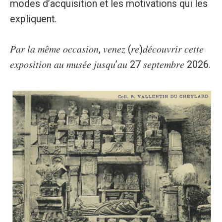
modes d’acquisition et les motivations qui les
expliquent.
𝑃𝑎𝑟 𝑙𝑎 𝑚𝑒̂𝑚𝑒 𝑜𝑐𝑐𝑎𝑠𝑖𝑜𝑛, 𝑣𝑒𝑛𝑒𝑧 (𝑟𝑒)𝑑𝑒́𝑐𝑜𝑢𝑣𝑟𝑖𝑟 𝑐𝑒𝑡𝑡𝑒
𝑒𝑥𝑝𝑜𝑠𝑖𝑡𝑖𝑜𝑛 𝑎𝑢 𝑚𝑢𝑠𝑒́𝑒 𝑗𝑢𝑠𝑞𝑢’𝑎𝑢 27 𝑠𝑒𝑝𝑡𝑒𝑚𝑏𝑟𝑒 2026.