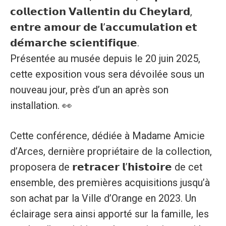
𝗰𝗼𝗹𝗹𝗲𝗰𝘁𝗶𝗼𝗻 𝗩𝗮𝗹𝗹𝗲𝗻𝘁𝗶𝗻 𝗱𝘂 𝗖𝗵𝗲𝘆𝗹𝗮𝗿𝗱,
𝗲𝗻𝘁𝗿𝗲 𝗮𝗺𝗼𝘂𝗿 𝗱𝗲 𝗹’𝗮𝗰𝗰𝘂𝗺𝘂𝗹𝗮𝘁𝗶𝗼𝗻 𝗲𝘁
𝗱𝗲́𝗺𝗮𝗿𝗰𝗵𝗲 𝘀𝗰𝗶𝗲𝗻𝘁𝗶𝗳𝗶𝗾𝘂𝗲.
Présentée au musée depuis le 20 juin 2025,
cette exposition vous sera dévoilée sous un
nouveau jour, près d’un an après son
installation. 👀
Cette conférence, dédiée à Madame Amicie
d’Arces, dernière propriétaire de la collection,
proposera de 𝗿𝗲𝘁𝗿𝗮𝗰𝗲𝗿 𝗹’𝗵𝗶𝘀𝘁𝗼𝗶𝗿𝗲 de cet
ensemble, des premières acquisitions jusqu’à
son achat par la Ville d’Orange en 2023. Un
éclairage sera ainsi apporté sur la famille, les