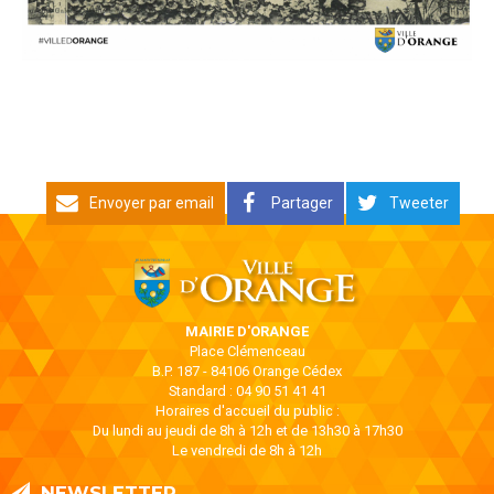
Envoyer par email
Partager
Tweeter
MAIRIE D'ORANGE
Place Clémenceau
B.P. 187 - 84106 Orange Cédex
Standard : 04 90 51 41 41
Horaires d'accueil du public :
Du lundi au jeudi de 8h à 12h et de 13h30 à 17h30
Le vendredi de 8h à 12h
NEWSLETTER