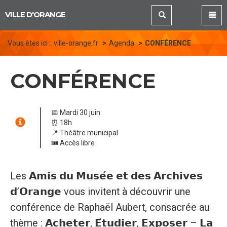
Panneau de gestion des cookies
VILLE D'ORANGE
Vous êtes ici :
ville-orange.fr
Agenda
CONFÉRENCE
CONFÉRENCE
📅 Mardi 30 juin
⏰ 18h
📍 Théâtre municipal
🎟️ Accès libre
Les 𝗔𝗺𝗶𝘀 𝗱𝘂 𝗠𝘂𝘀𝗲́𝗲 𝗲𝘁 𝗱𝗲𝘀 𝗔𝗿𝗰𝗵𝗶𝘃𝗲𝘀
𝗱’𝗢𝗿𝗮𝗻𝗴𝗲 vous invitent à découvrir une
conférence de Raphaël Aubert, consacrée au
thème : 𝗔𝗰𝗵𝗲𝘁𝗲𝗿, 𝗘́𝘁𝘂𝗱𝗶𝗲𝗿, 𝗘𝘅𝗽𝗼𝘀𝗲𝗿 – 𝗟𝗮