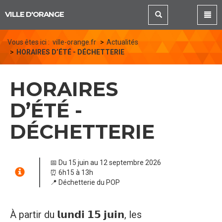
Panneau de gestion des cookies
VILLE D'ORANGE
Vous êtes ici :
ville-orange.fr
Actualités
HORAIRES D’ÉTÉ - DÉCHETTERIE
HORAIRES
D’ÉTÉ -
DÉCHETTERIE
📅 Du 15 juin au 12 septembre 2026
⏰ 6h15 à 13h
📍 Déchetterie du POP
À partir du 𝗹𝘂𝗻𝗱𝗶 𝟭𝟱 𝗷𝘂𝗶𝗻, les