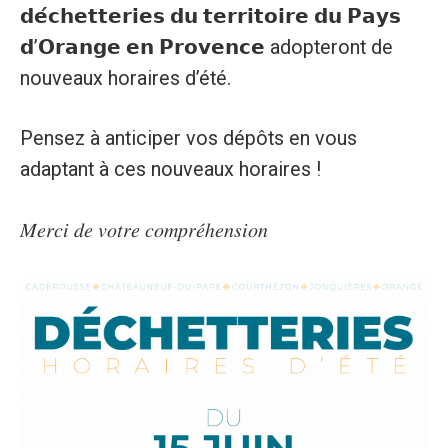
𝗱𝗲́𝗰𝗵𝗲𝘁𝘁𝗲𝗿𝗶𝗲𝘀 𝗱𝘂 𝘁𝗲𝗿𝗿𝗶𝘁𝗼𝗶𝗿𝗲 𝗱𝘂 𝗣𝗮𝘆𝘀
𝗱’𝗢𝗿𝗮𝗻𝗴𝗲 𝗲𝗻 𝗣𝗿𝗼𝘃𝗲𝗻𝗰𝗲 adopteront de
nouveaux horaires d’été.
Pensez à anticiper vos dépôts en vous
adaptant à ces nouveaux horaires !
𝑀𝑒𝑟𝑐𝑖 𝑑𝑒 𝑣𝑜𝑡𝑟𝑒 𝑐𝑜𝑚𝑝𝑟𝑒́ℎ𝑒𝑛𝑠𝑖𝑜𝑛