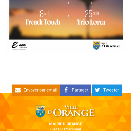
Envoyer par email
Partager
Tweeter
MAIRIE D'ORANGE
Place Clémenceau