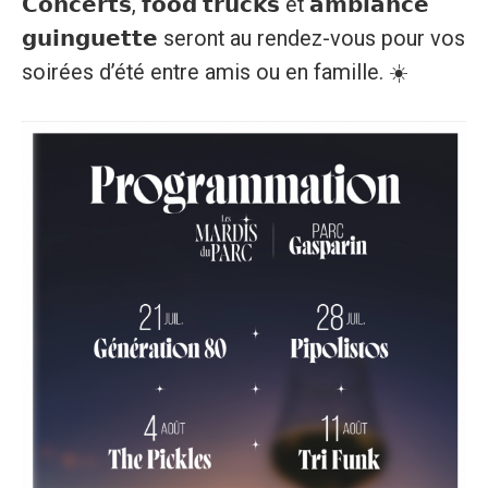
𝗖𝗼𝗻𝗰𝗲𝗿𝘁𝘀, 𝗳𝗼𝗼𝗱 𝘁𝗿𝘂𝗰𝗸𝘀 et 𝗮𝗺𝗯𝗶𝗮𝗻𝗰𝗲
𝗴𝘂𝗶𝗻𝗴𝘂𝗲𝘁𝘁𝗲 seront au rendez-vous pour vos
soirées d’été entre amis ou en famille. ☀️