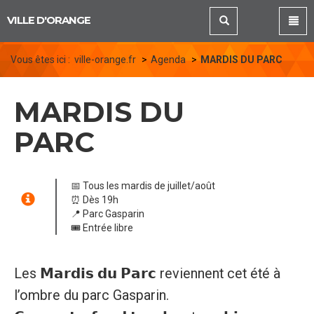
Panneau de gestion des cookies
VILLE D'ORANGE
Vous êtes ici :
ville-orange.fr
Agenda
MARDIS DU PARC
MARDIS DU
PARC
📅 Tous les mardis de juillet/août
⏰ Dès 19h
📍 Parc Gasparin
🎟️ Entrée libre
Les 𝗠𝗮𝗿𝗱𝗶𝘀 𝗱𝘂 𝗣𝗮𝗿𝗰 reviennent cet été à
l’ombre du parc Gasparin.