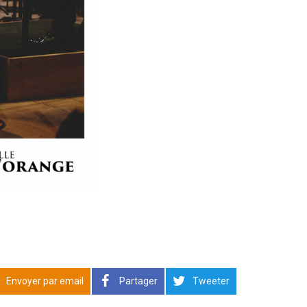
Envoyer par email
Partager
Tweeter