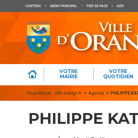
Panneau de gestion des cookies
CONTENU
•
MENU PRINCIPAL
•
PIED DE PAGE
•
AIDE
VOTRE
VOTRE
MAIRIE
QUOTIDIEN
Vous êtes ici :
ville-orange.fr
Agenda
PHILIPPE K
PHILIPPE KA