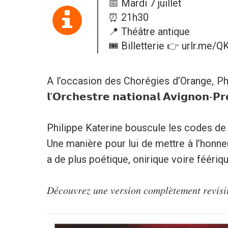
📅 Mardi 7 juillet
⏰ 21h30
📍 Théâtre antique
🎟️ Billetterie 👉 urlr.me/
A l’occasion des Chorégies d’Orange, Phi
𝗹’𝗢𝗿𝗰𝗵𝗲𝘀𝘁𝗿𝗲 𝗻𝗮𝘁𝗶𝗼𝗻𝗮𝗹 𝗔𝘃𝗶𝗴𝗻𝗼𝗻-𝗣𝗿
Philippe Katerine bouscule les codes de 
Une manière pour lui de mettre à l’honneu
a de plus poétique, onirique voire féériq
𝐷𝑒́𝑐𝑜𝑢𝑣𝑟𝑒𝑧 𝑢𝑛𝑒 𝑣𝑒𝑟𝑠𝑖𝑜𝑛 𝑐𝑜𝑚𝑝𝑙𝑒̀𝑡𝑒𝑚𝑒𝑛𝑡 𝑟𝑒𝑣𝑖𝑠𝑖𝑡