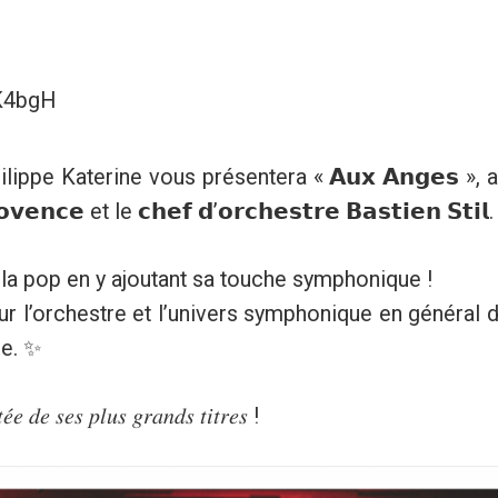
QK4bgH
lippe Katerine vous présentera « 𝗔𝘂𝘅 𝗔𝗻𝗴𝗲𝘀 »
𝗼𝘃𝗲𝗻𝗰𝗲 et le 𝗰𝗵𝗲𝗳 𝗱’𝗼𝗿𝗰𝗵𝗲𝘀𝘁𝗿𝗲 𝗕𝗮𝘀𝘁𝗶𝗲𝗻 𝗦𝘁𝗶𝗹.
la pop en y ajoutant sa touche symphonique !
r l’orchestre et l’univers symphonique en général da
ue. ✨
𝑒́𝑒 𝑑𝑒 𝑠𝑒𝑠 𝑝𝑙𝑢𝑠 𝑔𝑟𝑎𝑛𝑑𝑠 𝑡𝑖𝑡𝑟𝑒𝑠 !