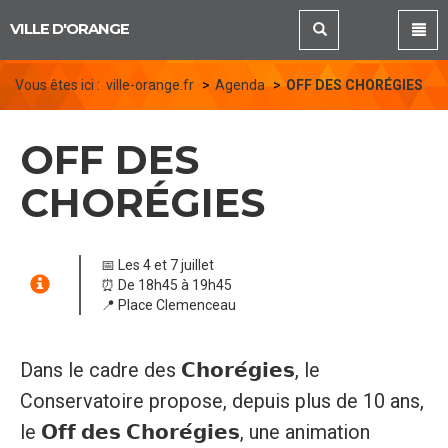
Panneau de gestion des cookies
VILLE D'ORANGE
Vous êtes ici :
ville-orange.fr
Agenda
OFF DES CHORÉGIES
OFF DES
CHORÉGIES
📅 Les 4 et 7 juillet
⏰ De 18h45 à 19h45
📍 Place Clemenceau
Dans le cadre des 𝗖𝗵𝗼𝗿𝗲́𝗴𝗶𝗲𝘀, le
Conservatoire propose, depuis plus de 10 ans,
le 𝗢𝗳𝗳 𝗱𝗲𝘀 𝗖𝗵𝗼𝗿𝗲́𝗴𝗶𝗲𝘀, une animation