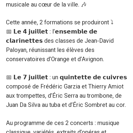
musicale au cœur de la ville. 🎶
Cette année, 2 formations se produiront ⤵️
📅 𝗟𝗲 𝟰 𝗷𝘂𝗶𝗹𝗹𝗲𝘁 : l’𝗲𝗻𝘀𝗲𝗺𝗯𝗹𝗲 𝗱𝗲
𝗰𝗹𝗮𝗿𝗶𝗻𝗲𝘁𝘁𝗲𝘀 des classes de Jean-David
Paloyan, réunissant les élèves des
conservatoires d’Orange et d’Avignon.
📅 𝗟𝗲 𝟳 𝗷𝘂𝗶𝗹𝗹𝗲𝘁 : un 𝗾𝘂𝗶𝗻𝘁𝗲𝘁𝘁𝗲 𝗱𝗲 𝗰𝘂𝗶𝘃𝗿𝗲𝘀
composé de Frédéric Garzia et Thierry Amiot
aux trompettes, d’Éric Serra au trombone, de
Juan Da Silva au tuba et d’Éric Sombret au cor.
Au programme de ces 2 concerts : musique
classique, variétés, extraits d’opéras et