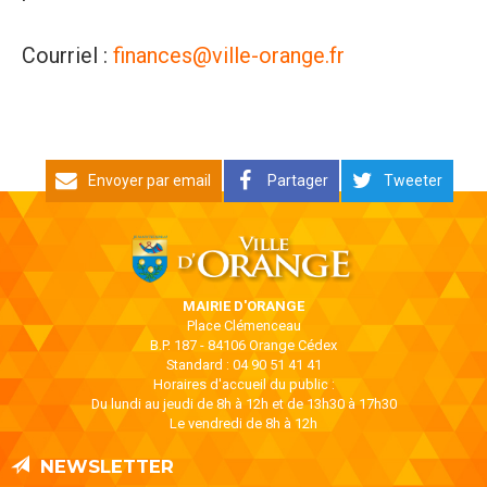
Courriel :
finances@ville-orange.fr
Envoyer par email
Partager
Tweeter
MAIRIE D'ORANGE
Place Clémenceau
B.P. 187 - 84106 Orange Cédex
Standard : 04 90 51 41 41
Horaires d'accueil du public :
Du lundi au jeudi de 8h à 12h et de 13h30 à 17h30
Le vendredi de 8h à 12h
NEWSLETTER