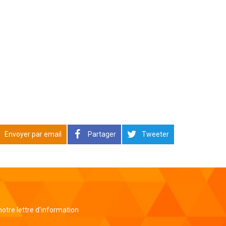
Envoyer par email
Partager
Tweeter
 notre lettre d’information