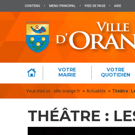
Panneau de gestion des cookies
CONTENU
•
MENU PRINCIPAL
•
PIED DE PAGE
•
AIDE
VOTRE
VOTRE
MAIRIE
QUOTIDIEN
Vous êtes ici :
ville-orange.fr
Actualités
Théâtre : 
THÉÂTRE : L