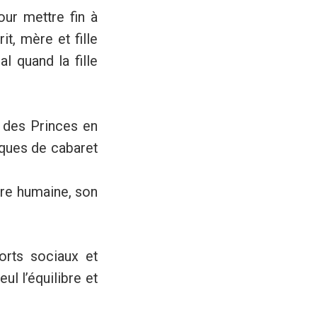
our mettre fin à
t, mère et fille
l quand la fille
s des Princes en
iques de cabaret
ture humaine, son
ports sociaux et
ul l’équilibre et