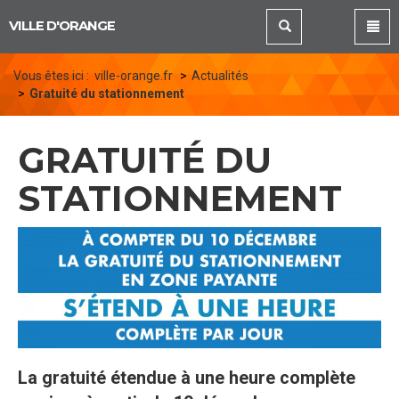
Panneau de gestion des cookies
VILLE D'ORANGE
Vous êtes ici :
ville-orange.fr
Actualités
Gratuité du stationnement
GRATUITÉ DU
STATIONNEMENT
La gratuité étendue à une heure complète