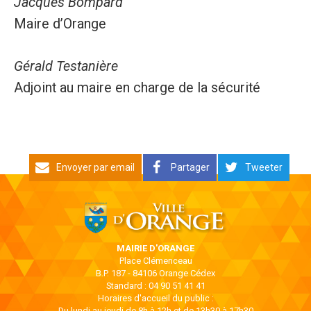
Jacques Bompard
Maire d’Orange
Gérald Testanière
Adjoint au maire en charge de la sécurité
Envoyer par email
Partager
Tweeter
MAIRIE D'ORANGE
Place Clémenceau
B.P. 187 - 84106 Orange Cédex
Standard : 04 90 51 41 41
Horaires d'accueil du public :
Du lundi au jeudi de 8h à 12h et de 13h30 à 17h30