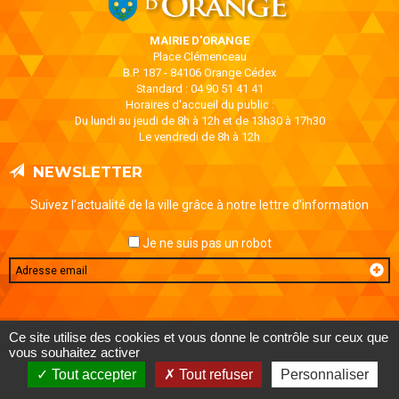
MAIRIE D'ORANGE
Place Clémenceau
B.P. 187 - 84106 Orange Cédex
Standard : 04 90 51 41 41
Horaires d'accueil du public :
Du lundi au jeudi de 8h à 12h et de 13h30 à 17h30
Le vendredi de 8h à 12h
NEWSLETTER
Suivez l’actualité de la ville grâce à notre lettre d’information
Je ne suis pas un robot
Email
MENTIONS LÉGALES
DONNÉES PERSONNELLES
CONTACT
Ce site utilise des cookies et vous donne le contrôle sur ceux que
AIDE ET ACCESSIBILITÉ
PLAN DE SITE
vous souhaitez activer
Tout accepter
Tout refuser
Personnaliser