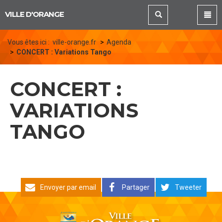
Panneau de gestion des cookies
VILLE D'ORANGE
Vous êtes ici :
ville-orange.fr
Agenda
CONCERT : Variations Tango
CONCERT :
VARIATIONS
TANGO
Envoyer par email
Partager
Tweeter