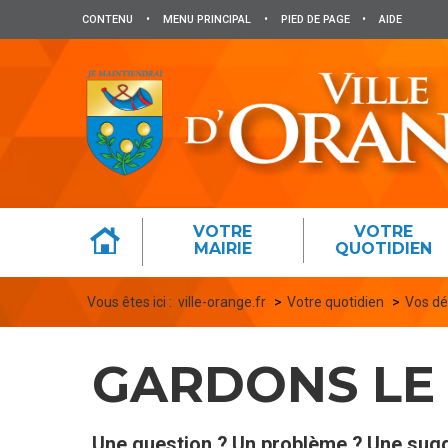
Panneau de gestion des cookies
CONTENU
•
MENU PRINCIPAL
•
PIED DE PAGE
•
AIDE
VOTRE
VOTRE
MAIRIE
QUOTIDIEN
Vous êtes ici :
ville-orange.fr
Votre quotidien
Vos d
GARDONS LE
Une question ? Un problème ? Une sug