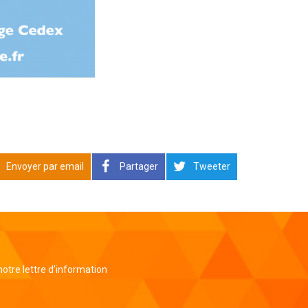
Envoyer par email
Partager
Tweeter
 notre lettre d’information