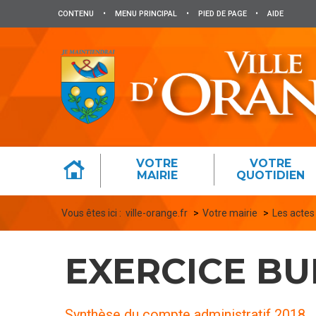
Panneau de gestion des cookies
CONTENU
•
MENU PRINCIPAL
•
PIED DE PAGE
•
AIDE
VOTRE
VOTRE
MAIRIE
QUOTIDIEN
Vous êtes ici :
ville-orange.fr
Votre mairie
Les actes
EXERCICE BU
Synthèse du compte administratif 2018