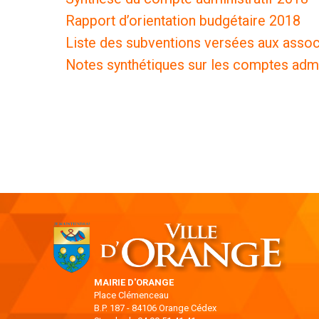
Rapport d’orientation budgétaire 2018
Liste des subventions versées aux assoc
Notes synthétiques sur les comptes admin
MAIRIE D'ORANGE
Place Clémenceau
B.P. 187 - 84106 Orange Cédex