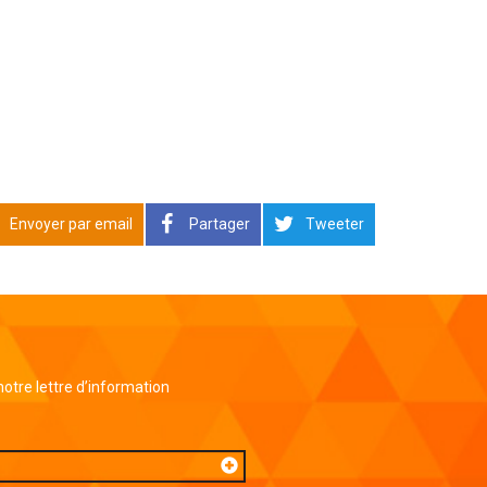
Envoyer par email
Partager
Tweeter
 notre lettre d’information