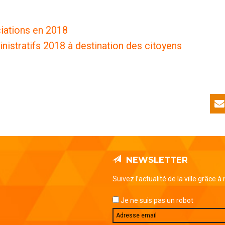
iations en 2018
istratifs 2018 à destination des citoyens
NEWSLETTER
Suivez l’actualité de la ville grâce à
Je ne suis pas un robot
Email