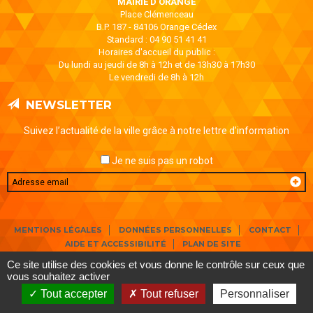
MAIRIE D'ORANGE
Place Clémenceau
B.P. 187 - 84106 Orange Cédex
Standard : 04 90 51 41 41
Horaires d'accueil du public :
Du lundi au jeudi de 8h à 12h et de 13h30 à 17h30
Le vendredi de 8h à 12h
NEWSLETTER
Suivez l’actualité de la ville grâce à notre lettre d’information
Je ne suis pas un robot
Email
MENTIONS LÉGALES
DONNÉES PERSONNELLES
CONTACT
AIDE ET ACCESSIBILITÉ
PLAN DE SITE
Ce site utilise des cookies et vous donne le contrôle sur ceux que
vous souhaitez activer
Tout accepter
Tout refuser
Personnaliser