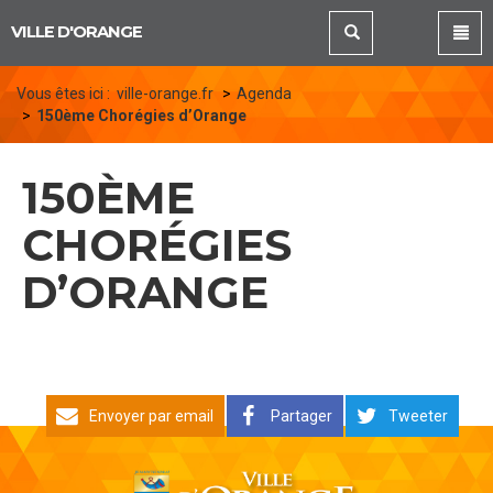
Panneau de gestion des cookies
VILLE D'ORANGE
Vous êtes ici :
ville-orange.fr
Agenda
150ème Chorégies d’Orange
150ÈME
CHORÉGIES
D’ORANGE
Envoyer par email
Partager
Tweeter