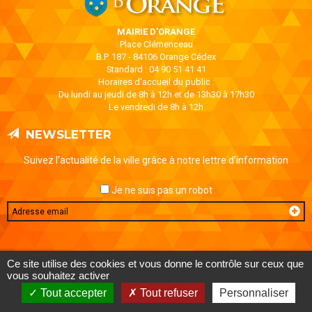
MAIRIE D'ORANGE
Place Clémenceau
B.P. 187 - 84106 Orange Cédex
Standard : 04 90 51 41 41
Horaires d'accueil du public :
Du lundi au jeudi de 8h à 12h et de 13h30 à 17h30
Le vendredi de 8h à 12h
NEWSLETTER
Suivez l’actualité de la ville grâce à notre lettre d’information
Je ne suis pas un robot
Email
MENTIONS LÉGALES
DONNÉES PERSONNELLES
CONTACT
Ce site utilise des cookies et vous donne le contrôle sur ceux que
AIDE ET ACCESSIBILITÉ
PLAN DE SITE
vous souhaitez activer
Tout accepter
Tout refuser
Personnaliser