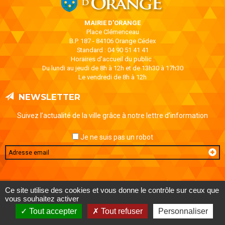
MAIRIE D'ORANGE
Place Clémenceau
B.P. 187 - 84106 Orange Cédex
Standard : 04 90 51 41 41
Horaires d'accueil du public :
Du lundi au jeudi de 8h à 12h et de 13h30 à 17h30
Le vendredi de 8h à 12h
NEWSLETTER
Suivez l’actualité de la ville grâce à notre lettre d’information
Je ne suis pas un robot
Email
MENTIONS LÉGALES
DONNÉES PERSONNELLES
CONTACT
Ce site utilise des cookies et vous donne le contrôle sur ceux que
AIDE ET ACCESSIBILITÉ
PLAN DE SITE
vous souhaitez activer
Tout accepter
Tout refuser
Personnaliser