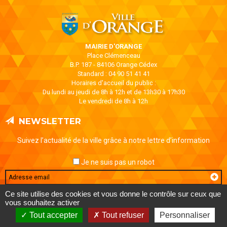
MAIRIE D'ORANGE
Place Clémenceau
B.P. 187 - 84106 Orange Cédex
Standard : 04 90 51 41 41
Horaires d'accueil du public :
Du lundi au jeudi de 8h à 12h et de 13h30 à 17h30
Le vendredi de 8h à 12h
NEWSLETTER
Suivez l’actualité de la ville grâce à notre lettre d’information
Je ne suis pas un robot
Email
Ce site utilise des cookies et vous donne le contrôle sur ceux que
vous souhaitez activer
MENTIONS LÉGALES
DONNÉES PERSONNELLES
CONTACT
Tout accepter
Tout refuser
Personnaliser
AIDE ET ACCESSIBILITÉ
PLAN DE SITE