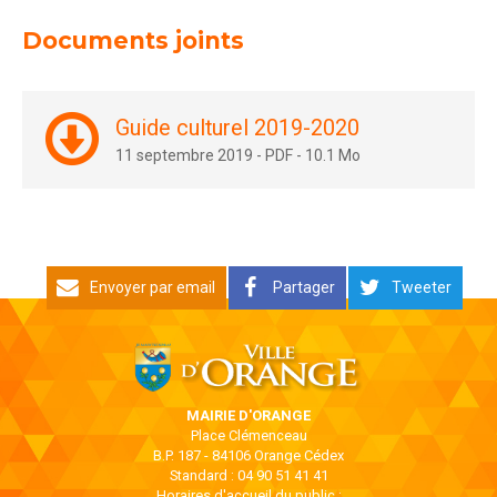
Documents joints
Guide culturel 2019-2020
11 septembre 2019
-
PDF
-
10.1 Mo
Envoyer par email
Partager
Tweeter
MAIRIE D'ORANGE
Place Clémenceau
B.P. 187 - 84106 Orange Cédex
Standard : 04 90 51 41 41
Horaires d'accueil du public :