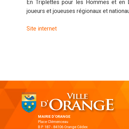
En Triplettes pour les Hommes et en 
joueurs et joueuses régionaux et nationau
Site internet
MAIRIE D'ORANGE
Place Clémenceau
B.P. 187 - 84106 Orange Cédex