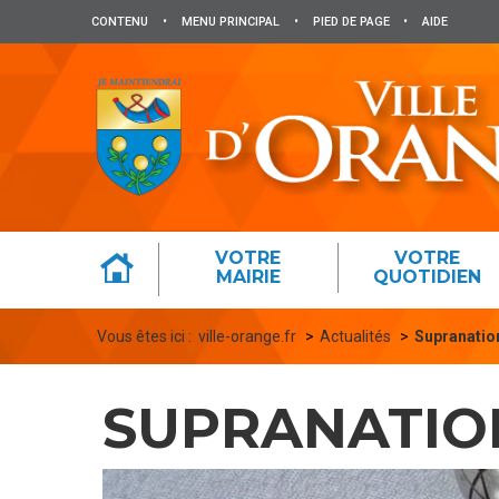
Panneau de gestion des cookies
CONTENU
•
MENU PRINCIPAL
•
PIED DE PAGE
•
AIDE
VOTRE
VOTRE
MAIRIE
QUOTIDIEN
Vous êtes ici :
ville-orange.fr
Actualités
Supranatio
SUPRANATIO