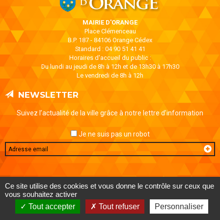
MAIRIE D'ORANGE
Place Clémenceau
B.P. 187 - 84106 Orange Cédex
Standard : 04 90 51 41 41
Horaires d'accueil du public :
Du lundi au jeudi de 8h à 12h et de 13h30 à 17h30
Le vendredi de 8h à 12h
NEWSLETTER
Suivez l’actualité de la ville grâce à notre lettre d’information
Je ne suis pas un robot
Email
MENTIONS LÉGALES
DONNÉES PERSONNELLES
CONTACT
Ce site utilise des cookies et vous donne le contrôle sur ceux que
AIDE ET ACCESSIBILITÉ
PLAN DE SITE
vous souhaitez activer
Tout accepter
Tout refuser
Personnaliser