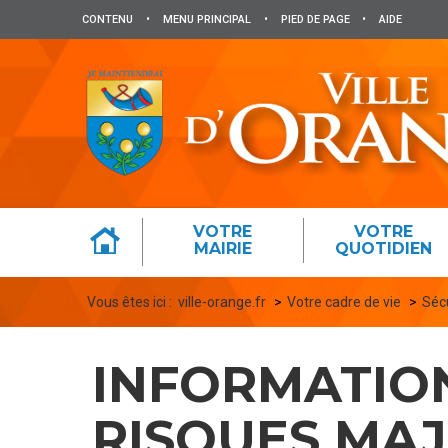
Panneau de gestion des cookies
CONTENU
•
MENU PRINCIPAL
•
PIED DE PAGE
•
AIDE
VOTRE
VOTRE
MAIRIE
QUOTIDIEN
Vous êtes ici :
ville-orange.fr
Votre cadre de vie
Séc
INFORMATIO
RISQUES MA