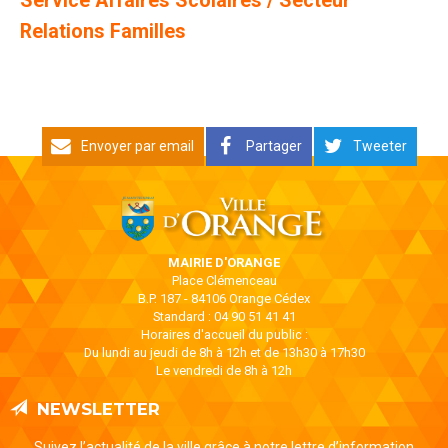
Service Affaires Scolaires / Secteur
Relations Familles
Envoyer par email
Partager
Tweeter
MAIRIE D'ORANGE
Place Clémenceau
B.P. 187 - 84106 Orange Cédex
Standard : 04 90 51 41 41
Horaires d'accueil du public :
Du lundi au jeudi de 8h à 12h et de 13h30 à 17h30
Le vendredi de 8h à 12h
NEWSLETTER
Suivez l’actualité de la ville grâce à notre lettre d’information