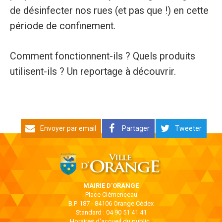
de désinfecter nos rues (et pas que !) en cette
période de confinement.
Comment fonctionnent-ils ? Quels produits
utilisent-ils ? Un reportage à découvrir.
Envoyer par email
Partager
Tweeter
MAIRIE D'ORANGE
Place Clémenceau
B.P. 187 - 84106 Orange Cédex
Standard : 04 90 51 41 41
Horaires d'accueil du public :