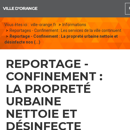
Panneau de gestion des cookies
VILLE D'ORANGE
Vous êtes ici :
ville-orange.fr
Informations
Reportages - Confinement : Les services de la ville continuent
Reportage - Confinement : La propreté urbaine nettoie et
désinfecte nos (...)
REPORTAGE -
CONFINEMENT :
LA PROPRETÉ
URBAINE
NETTOIE ET
DÉSINFECTE