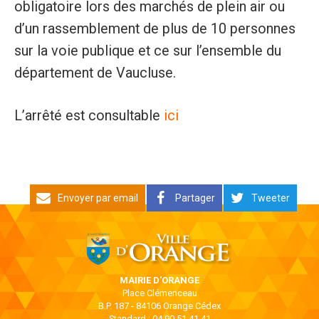
obligatoire lors des marchés de plein air ou
d’un rassemblement de plus de 10 personnes
sur la voie publique et ce sur l’ensemble du
département de Vaucluse.
L’arrêté est consultable
ici
Envoyer par email
Partager
Tweeter
MAIRIE D'ORANGE
Place Clémenceau
B.P. 187 - 84106 Orange Cédex
Standard : 04 90 51 41 41